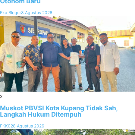
Otonom Baru
Eka Blegur
8 Agustus 2026
2
Muskot PBVSI Kota Kupang Tidak Sah,
Langkah Hukum Ditempuh
FKK02
8 Agustus 2026