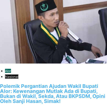
Alor
Nasional
Polemik Pergantian Ajudan Wakil Bupati
Alor: Kewenangan Mutlak Ada di Bupati,
Bukan di Wakil, Sekda, Atau BKPSDM, Opini
Oleh Sanji Hasan, Simak!