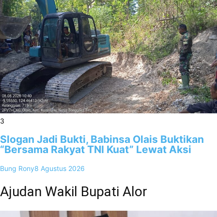
3
Slogan Jadi Bukti, Babinsa Olais Buktikan
“Bersama Rakyat TNI Kuat” Lewat Aksi
Bung Rony
8 Agustus 2026
Ajudan Wakil Bupati Alor