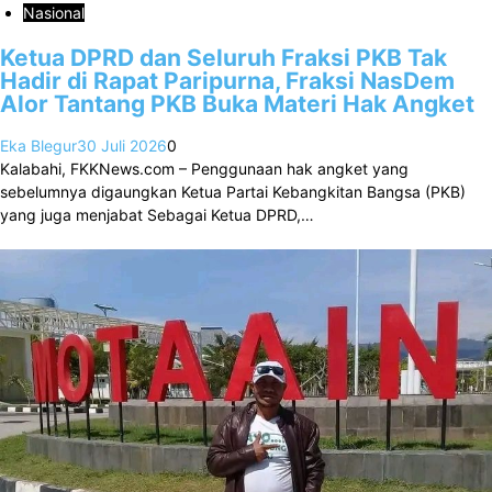
Nasional
Ketua DPRD dan Seluruh Fraksi PKB Tak
Hadir di Rapat Paripurna, Fraksi NasDem
Alor Tantang PKB Buka Materi Hak Angket
Eka Blegur
30 Juli 2026
0
Kalabahi, FKKNews.com – Penggunaan hak angket yang
sebelumnya digaungkan Ketua Partai Kebangkitan Bangsa (PKB)
yang juga menjabat Sebagai Ketua DPRD,…