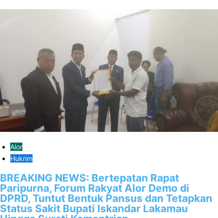
Alor
Hukrim
BREAKING NEWS: Bertepatan Rapat
Paripurna, Forum Rakyat Alor Demo di
DPRD, Tuntut Bentuk Pansus dan Tetapkan
Status Sakit Bupati Iskandar Lakamau