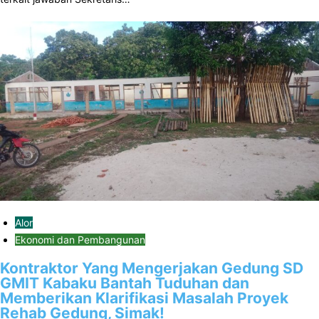
Alor
Ekonomi dan Pembangunan
Kontraktor Yang Mengerjakan Gedung SD
GMIT Kabaku Bantah Tuduhan dan
Memberikan Klarifikasi Masalah Proyek
Rehab Gedung, Simak!