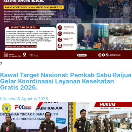
2
Kawal Target Nasional: Pemkab Sabu Raijua
Gelar Koordinaasi Layanan Kesehatan
Gratis 2026.
fkk news
6 Agustus 2026