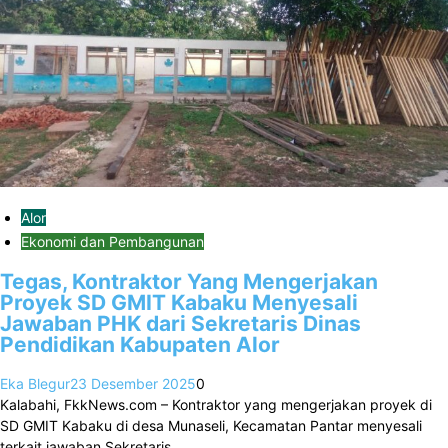
Alor
Ekonomi dan Pembangunan
Tegas, Kontraktor Yang Mengerjakan
Proyek SD GMIT Kabaku Menyesali
Jawaban PHK dari Sekretaris Dinas
Pendidikan Kabupaten Alor
Eka Blegur
23 Desember 2025
0
Kalabahi, FkkNews.com – Kontraktor yang mengerjakan proyek di
SD GMIT Kabaku di desa Munaseli, Kecamatan Pantar menyesali
terkait jawaban Sekretaris…