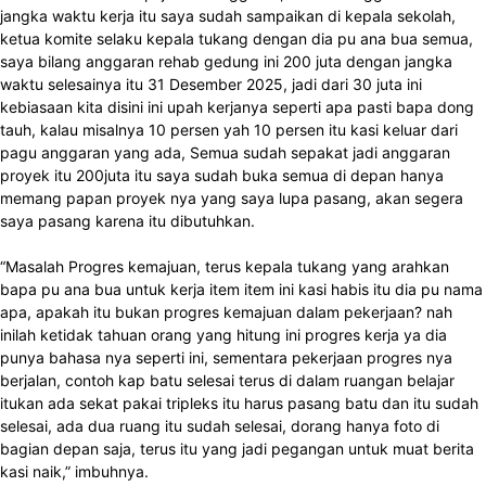
jangka waktu kerja itu saya sudah sampaikan di kepala sekolah,
ketua komite selaku kepala tukang dengan dia pu ana bua semua,
saya bilang anggaran rehab gedung ini 200 juta dengan jangka
waktu selesainya itu 31 Desember 2025, jadi dari 30 juta ini
kebiasaan kita disini ini upah kerjanya seperti apa pasti bapa dong
tauh, kalau misalnya 10 persen yah 10 persen itu kasi keluar dari
pagu anggaran yang ada, Semua sudah sepakat jadi anggaran
proyek itu 200juta itu saya sudah buka semua di depan hanya
memang papan proyek nya yang saya lupa pasang, akan segera
saya pasang karena itu dibutuhkan.
“Masalah Progres kemajuan, terus kepala tukang yang arahkan
bapa pu ana bua untuk kerja item item ini kasi habis itu dia pu nama
apa, apakah itu bukan progres kemajuan dalam pekerjaan? nah
inilah ketidak tahuan orang yang hitung ini progres kerja ya dia
punya bahasa nya seperti ini, sementara pekerjaan progres nya
berjalan, contoh kap batu selesai terus di dalam ruangan belajar
itukan ada sekat pakai tripleks itu harus pasang batu dan itu sudah
selesai, ada dua ruang itu sudah selesai, dorang hanya foto di
bagian depan saja, terus itu yang jadi pegangan untuk muat berita
kasi naik,” imbuhnya.