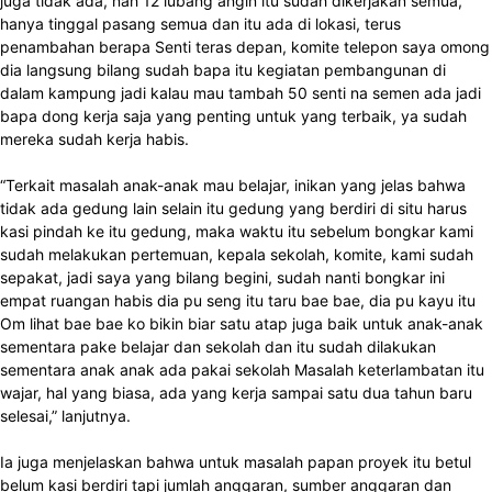
juga tidak ada, nah 12 lubang angin itu sudah dikerjakan semua,
hanya tinggal pasang semua dan itu ada di lokasi, terus
penambahan berapa Senti teras depan, komite telepon saya omong
dia langsung bilang sudah bapa itu kegiatan pembangunan di
dalam kampung jadi kalau mau tambah 50 senti na semen ada jadi
bapa dong kerja saja yang penting untuk yang terbaik, ya sudah
mereka sudah kerja habis.
“Terkait masalah anak-anak mau belajar, inikan yang jelas bahwa
tidak ada gedung lain selain itu gedung yang berdiri di situ harus
kasi pindah ke itu gedung, maka waktu itu sebelum bongkar kami
sudah melakukan pertemuan, kepala sekolah, komite, kami sudah
sepakat, jadi saya yang bilang begini, sudah nanti bongkar ini
empat ruangan habis dia pu seng itu taru bae bae, dia pu kayu itu
Om lihat bae bae ko bikin biar satu atap juga baik untuk anak-anak
sementara pake belajar dan sekolah dan itu sudah dilakukan
sementara anak anak ada pakai sekolah Masalah keterlambatan itu
wajar, hal yang biasa, ada yang kerja sampai satu dua tahun baru
selesai,” lanjutnya.
Ia juga menjelaskan bahwa untuk masalah papan proyek itu betul
belum kasi berdiri tapi jumlah anggaran, sumber anggaran dan