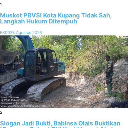
1
Muskot PBVSI Kota Kupang Tidak Sah,
Langkah Hukum Ditempuh
FKK02
8 Agustus 2026
2
Slogan Jadi Bukti, Babinsa Olais Buktikan