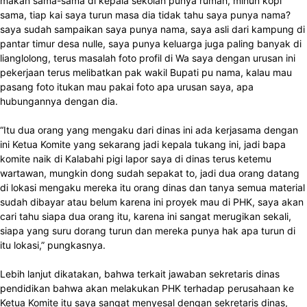
makan sama-sama di kepala sekolah punya rumah, minun kopi
sama, tiap kai saya turun masa dia tidak tahu saya punya nama?
saya sudah sampaikan saya punya nama, saya asli dari kampung di
pantar timur desa nulle, saya punya keluarga juga paling banyak di
lianglolong, terus masalah foto profil di Wa saya dengan urusan ini
pekerjaan terus melibatkan pak wakil Bupati pu nama, kalau mau
pasang foto itukan mau pakai foto apa urusan saya, apa
hubungannya dengan dia.
“Itu dua orang yang mengaku dari dinas ini ada kerjasama dengan
ini Ketua Komite yang sekarang jadi kepala tukang ini, jadi bapa
komite naik di Kalabahi pigi lapor saya di dinas terus ketemu
wartawan, mungkin dong sudah sepakat to, jadi dua orang datang
di lokasi mengaku mereka itu orang dinas dan tanya semua material
sudah dibayar atau belum karena ini proyek mau di PHK, saya akan
cari tahu siapa dua orang itu, karena ini sangat merugikan sekali,
siapa yang suru dorang turun dan mereka punya hak apa turun di
itu lokasi,” pungkasnya.
Lebih lanjut dikatakan, bahwa terkait jawaban sekretaris dinas
pendidikan bahwa akan melakukan PHK terhadap perusahaan ke
Ketua Komite itu saya sangat menyesal dengan sekretaris dinas,