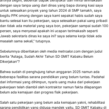
artinya begini, sebentar bapak bersyukur dan minta terimakasih
dengan saya tanpa uang dari dinas yang bapa dorang kasi saya
untuk selesaikan proyek yang tahun 2024 di SMP tamakh, saya
begitu PPK omong dengan saya kami sepakat habis sudah saya
bantu selesai kan itu pekerjaan, saya selesaikan pakai uang pribadi
dan tidak ada material yang saya bon, pekerjaan sampai sudah 100
persen, saya menyesal apakah ini ucapan terimakasih seperti
Jawab sekretaris dinas ke saya ini? saya selama kerja tidak ada
masalah sama sekali,” tutupnya.
Sebelumnya diberitakan oleh media metroalor.com dengan judul
berita “Astaga, Sudah Akhir Tahun SD GMIT Kabaku Belum
Dikerjakan”?
Bahwa sudah di penghujung tahun anggaran 2025 namun ada
beberapa fasilitas sarana pendidikan yang belum tuntas. Padahal
dari informasi yang dihimpun, nyaris uang muka dari pekerjaan
pekerjaan telah diambil oleh kontraktor namun fakta dilapangan
belum ada kemajuan dan progres fisik pekerjaan.
Salah satu pekerjaan yang belum ada kemajuan yakni, rehabilitasi
sarana pendidikan yang diduga mandek yaitu, SD GMIT Kabaku di