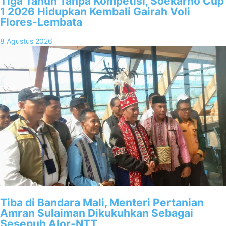
Tiga Tahun Tanpa Kompetisi, Soekarno Cup
1 2026 Hidupkan Kembali Gairah Voli
Flores-Lembata
8 Agustus 2026
Tiba di Bandara Mali, Menteri Pertanian
Amran Sulaiman Dikukuhkan Sebagai
Sesepuh Alor-NTT