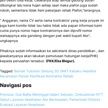
jadi belum bisa kerja, Celakanya atap semua gedung sudah
dibongkar lalu kena hujan setiap saat maka plafon juga sudah
roboh, sementara tidak item pekerjaan rehab Plafon,”terangnya.
” Anggaran, nama CV serta nama kontraktor yang kerja proyek ini
juga kami komite tidak tau habis tidak ada papan informasi kami
cuma punya nomor hape kontraktornya dan diprofil nomor
watsappnya ada gandeng dengan pak wakil bupati Alor”,
ungkapnya
Pihaknya sudah informasikan ke sekretaris dinas pendidikan , dan
jawabanyanya akan lakukan pemutusan hubungan kerja(PHK)
kepada perusahan tersebut.
(FKK/Eka Blegur).
Tagged:
Bantah Tuduhan
Gedung SD GMIT Kabaku
Headline
Kecamatan Pantar
Klarifikasi
Kontraktor
Rehab
Navigasi pos
Previous:
Dua Balita Meninggal dalam Sebulan, Ombudsman NTT
Sebut Layanan Kesehatan Alor Bermasalah, Pemerintah Diminta
Evaluasi Layanan Kesehatan