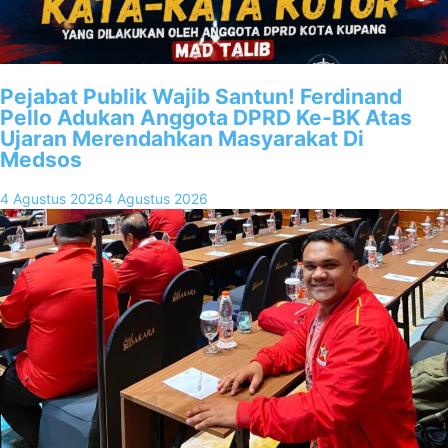
Pejabat Publik Wajib Santun! Ferdinand
Pello Adukan Anggota DPRD Ke-BK Atas
Ujaran Merendahkan Masyarakat Di
Medsos
4 Agustus 2026
4 Agustus 2026