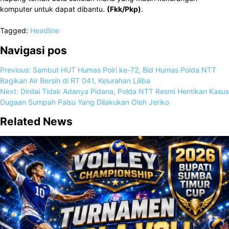
komputer untuk dapat dibantu.
(Fkk/Pkp)
.
Tagged:
Headline
Navigasi pos
Previous:
Sambut HUT Humas Polri ke-72, Bid Humas Polda NTT
Bagikan Air Bersih di RT 041, Kelurahan Liliba
Next:
Dinilai Tidak Adanya Pidana, Polda NTT Resmi Hentikan Kasus
Dugaan Sumpah Palsu Yang Dilakukan Oleh Jeriko
Related News