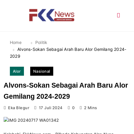
Skip
to
content
FKK News
Home
Politik
Alvons-Sokan Sebagai Arah Baru Alor Gemilang 2024-
2029
Alor
Nasional
Alvons-Sokan Sebagai Arah Baru Alor
Gemilang 2024-2029
Eka Blegur
17 Juli 2024
0
2 Mins