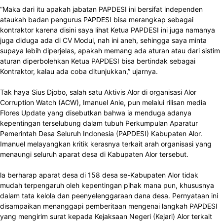
“Maka dari itu apakah jabatan PAPDESI ini bersifat independen
ataukah badan pengurus PAPDESI bisa merangkap sebagai
kontraktor karena disini saya lihat Ketua PAPDESI ini juga namanya
juga diduga ada di CV Modul, nah ini aneh, sehingga saya minta
supaya lebih diperjelas, apakah memang ada aturan atau dari sistim
aturan diperbolehkan Ketua PAPDESI bisa bertindak sebagai
Kontraktor, kalau ada coba ditunjukkan,” ujarnya.
Tak haya Sius Djobo, salah satu Aktivis Alor di organisasi Alor
Corruption Watch (ACW), Imanuel Anie, pun melalui rilisan media
Flores Update yang disebutkan bahwa ia menduga adanya
kepentingan terselubung dalam tubuh Perkumpulan Aparatur
Pemerintah Desa Seluruh Indonesia (PAPDESI) Kabupaten Alor.
Imanuel melayangkan kritik kerasnya terkait arah organisasi yang
menaungi seluruh aparat desa di Kabupaten Alor tersebut.
la berharap aparat desa di 158 desa se-Kabupaten Alor tidak
mudah terpengaruh oleh kepentingan pihak mana pun, khususnya
dalam tata kelola dan peenyelenggaraan dana desa. Pernyataan ini
disampaikan menanggapi pemberitaan mengenai langkah PAPDESI
yang mengirim surat kepada Kejaksaan Negeri (Kejari) Alor terkait