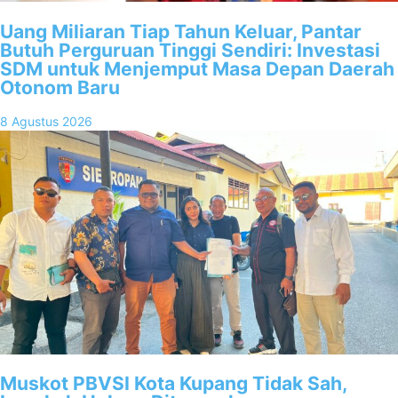
Uang Miliaran Tiap Tahun Keluar, Pantar
Butuh Perguruan Tinggi Sendiri: Investasi
SDM untuk Menjemput Masa Depan Daerah
Otonom Baru
8 Agustus 2026
Muskot PBVSI Kota Kupang Tidak Sah,