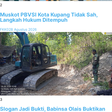
2
Muskot PBVSI Kota Kupang Tidak Sah,
Langkah Hukum Ditempuh
FKK02
8 Agustus 2026
3
Slogan Jadi Bukti, Babinsa Olais Buktikan