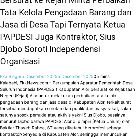
Bersurat ke Kejari Minta Perbaikan
Tata Kelola Pengadaan Barang dan
Jasa di Desa Tapi Ternyata Ketua
PAPDESI Juga Kontraktor, Sius
Djobo Soroti Independensi
Organisasi
Eka Blegur
5 Desember 2025
5 Desember 2025
0
5 mins
Kalabahi, FkkNews.com – Perkumpulan Aparatur Pemerintah Desa
Seluruh Indonesia (PAPDESI) Kabupaten Alor bersurat ke Kejaksaan
Negeri (Kejari) Alor untuk melakukan perbaikan tata kelola
pengadaan barang dan jasa desa di Kabupaten Alor, terkait surat
tersebut mendapatkan sorotan dari publik dan masyarakat, salah
satunya sosok pemuda atau aktivis yakni Sius Djobo, pasalnya
menurut Djobo bahwa PAPDESI Alor di pimpin (Ketua Umum) oleh
Baktiar Thayeb Raboe, ST yang diketahui berprofesi sebagai
kontraktor/penyedia di Kabupaten Alor, sehingga memunculkan