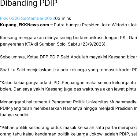
Dibanding PDIP
FKK 03
26 September 2023
0
3 mins
Kupang, FKKNews.com
– Putra bungsu Presiden Joko Widodo (Joko
Kaesang mengatakan dirinya sering berkomunikasi dengan PSI. Dari
penyerahan KTA di Sumber, Solo, Sabtu (23/9/2023).
Sebelumnya, Ketua DPP PDIP Said Abdullah meyakini Kaesang bicara s
Saat itu Said menjelaskan jika ada keluarga yang termasuk kader PD
“Kalau keluarganya ada di PDI Perjuangan maka semua keluarga itu ad
boleh. Dan saya yakin Kaesang juga pas waktunya akan lewat pintu 
Menanggapi hal tersebut Pengamat Politik Universitas Muhammadiy
PDIP yang telah membesarkan Namanya hingga menjadi Presiden Indo
tuanya sendiri.
“Pilihan politik seseorang untuk masuk ke salah satu partai merup
orang tahu kalau kendaraan politik keluarga Jokowi adalah PDIP, s