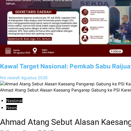
Kawal Target Nasional: Pemkab Sabu Raijua
fkk news
6 Agustus 2026
Ahmad Atang Sebut Alasan Kaesang Pangarep Gabung ke PSI Karen
Nasional
News
Ahmad Atang Sebut Alasan Kaesang