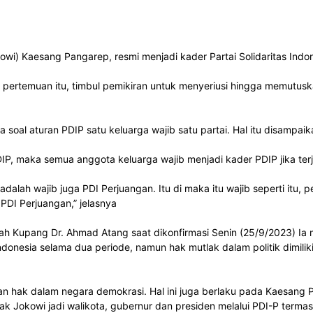
wi) Kaesang Pangarep, resmi menjadi kader Partai Solidaritas Ind
 pertemuan itu, timbul pemikiran untuk menyeriusi hingga memutusk
oal aturan PDIP satu keluarga wajib satu partai. Hal itu disampaik
IP, maka semua anggota keluarga wajib menjadi kader PDIP jika terju
alah wajib juga PDI Perjuangan. Itu di maka itu wajib seperti itu, p
PDI Perjuangan,” jelasnya
ah Kupang Dr. Ahmad Atang saat dikonfirmasi Senin (25/9/2023) Ia
nesia selama dua periode, namun hak mutlak dalam politik dimiliki
akan hak dalam negara demokrasi. Hal ini juga berlaku pada Kaesan
ejak Jokowi jadi walikota, gubernur dan presiden melalui PDI-P ter