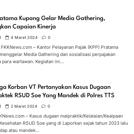
ratama Kupang Gelar Media Gathering,
kan Capaian Kinerja
1
4 Maret 2024
0
 FKKNews.com – Kantor Pelayanan Pajak (KPP) Pratama
menggelar Media Gathering dan sosialisasi perpajakan
 para wartawan. Kegiatan ini…
rga Korban VT Pertanyakan Kasus Dugaan
aktek RSUD Soe Yang Mandek di Polres TTS
1
2 Maret 2024
0
KNews.com – Kasus dugaan malpraktik/Kelalaian/Kealpaan
Kesehatan RSUD Soe yang di Laporkan sejak tahun 2023 lalu
dap atau mandek…