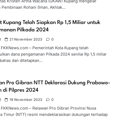
itas Kristen Artha Wacana (UKAW) Kupang mengelar
n Pembinaan Rohani (Iman, Akhlak…
 Kupang Telah Siapkan Rp 1,5 Miliar untuk
manan Pilkada 2024
1
21 November 2023
0
 FKKNews.com – Pemerintah Kota Kupang telah
lkan dana pengamanan Pilkada 2024 senilai Rp 1,5 miliar
ibahas dan ditetapkan…
an Pro Gibran NTT Deklarasi Dukung Prabowo-
 di Pilpres 2024
1
19 November 2023
0
 FKKNews.com – Relawan Pro Gibran Provinsi Nusa
a Timur (NTT) resmi mendeklarasikan dukungan terhadap