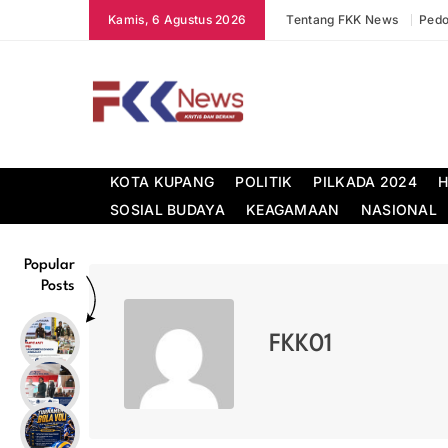
Skip
Kamis, 6 Agustus 2026
Tentang FKK News
Pedo
to
content
FKK News
KOTA KUPANG
POLITIK
PILKADA 2024
H
SOSIAL BUDAYA
KEAGAMAAN
NASIONAL
Popular
Posts
FKK01