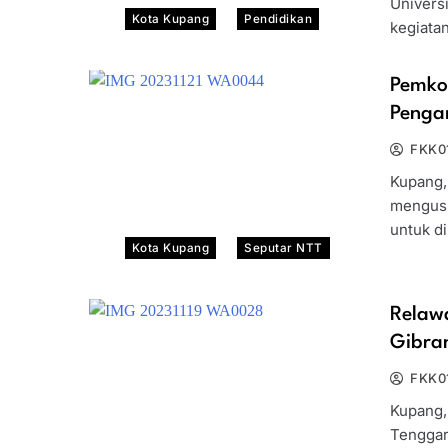
Univers
Kota Kupang
Pendidikan
kegiata
Pemkot
Penga
FKK0
Kupang,
mengusu
untuk d
Kota Kupang
Seputar NTT
Relaw
Gibran
FKK0
Kupang,
Tenggar