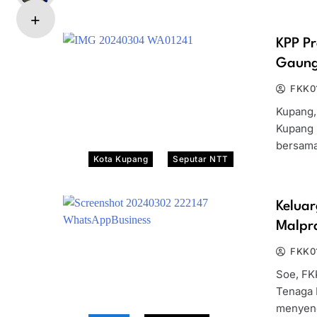
KPP P
Gaung
FKK0
Kupang,
Kupang 
bersama
Kota Kupang
Seputar NTT
Kelua
Malpr
FKK0
Soe, FK
Tenaga 
menyen