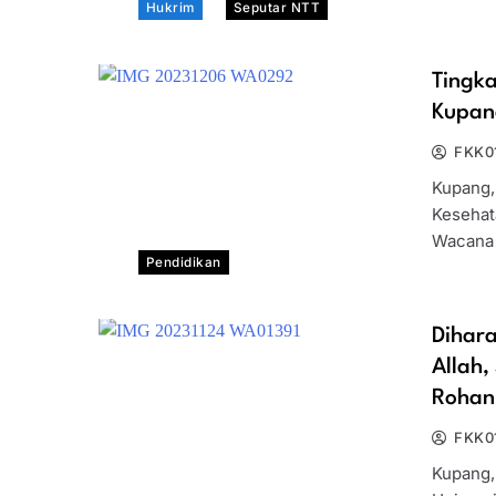
Hukrim
Seputar NTT
Tingka
Kupan
FKK0
Kupang,
Kesehat
Wacana 
Pendidikan
Dihara
Allah
Rohan
FKK0
Kupang,