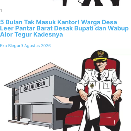
1
5 Bulan Tak Masuk Kantor! Warga Desa
Leer Pantar Barat Desak Bupati dan Wabup
Alor Tegur Kadesnya
Eka Blegur
9 Agustus 2026