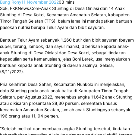
Bung Rony
11 November 2022
0
3 mins
SoE, FKKNews.Com-Anak Stunting di Desa Oinlasi dan 14 Anak
Stunting di Desa Kokoi, Kecamatan Amanatun Selatan, kabupaten
Timor Tengah Selatan (TTS), belum lama ini mendapatkan bantuan
pasokan nutrisi berupa Telur Ayam dan bibit sayuran.
Bantuan Telur Ayam sebanyak 1.260 butir dan bibit sayuran (bayam
super, terung, lombok, dan sayur manis), diberikan kepada anak-
anak Stunting di Desa Oinlasi dan Desa Kokoi, sebagai tindakan
kepedulian serta kemanusiaan, jelas Boni Lerek, usai menyalurkan
bantuan kepada anak Stunting di daerah asalnya, Selasa,
(8/11/2022).
Pria kelahiran Desa Sahan, Kecamatan Nunkolo ini menjelaskan,
data Stunting pada anak-anak balita di Kabupaten Timor Tengah
Selatan, per Agustus 2022, menembus angka 11.642 anak Stunting
atau dikisaran prosentase 28,30 persen. sementara khusus
kecamatan Amanatun Selatan, jumlah anak Stuntingnya sebanyak
196 orang atau 11, 94 persen.
“Setelah melihat dan membaca angka Stunting tersebut, tindakan
keberpihakan kemudian dilakukan dengan partisipasi aktif”, terang