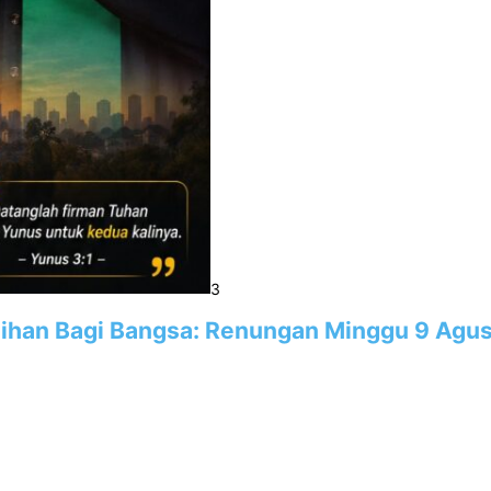
3
han Bagi Bangsa: Renungan Minggu 9 Agus