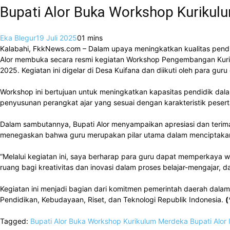
Bupati Alor Buka Workshop Kurikul
Eka Blegur
19 Juli 2025
0
1 mins
Kalabahi, FkkNews.com – Dalam upaya meningkatkan kualitas pendidi
Alor membuka secara resmi kegiatan Workshop Pengembangan Kurik
2025. Kegiatan ini digelar di Desa Kuifana dan diikuti oleh para gur
Workshop ini bertujuan untuk meningkatkan kapasitas pendidik d
penyusunan perangkat ajar yang sesuai dengan karakteristik peserta
Dalam sambutannya, Bupati Alor menyampaikan apresiasi dan terima
menegaskan bahwa guru merupakan pilar utama dalam menciptakan
“Melalui kegiatan ini, saya berharap para guru dapat memperkaya
ruang bagi kreativitas dan inovasi dalam proses belajar-mengajar, d
Kegiatan ini menjadi bagian dari komitmen pemerintah daerah dala
Pendidikan, Kebudayaan, Riset, dan Teknologi Republik Indonesia.
(
Tagged:
Bupati Alor Buka Workshop Kurikulum Merdeka
Bupati Alor