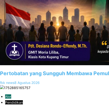
Pertobatan yang Sungguh Membawa Pemuli
fkk news
8 Agustus 2026
Alor
Pendidikan