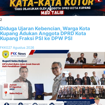
2
Diduga Ujaran Kebencian, Warga Kota
Kupang Adukan Anggota DPRD Kota
Kupang Fraksi PSI ke DPW PSI
FKK02
7 Agustus 2026