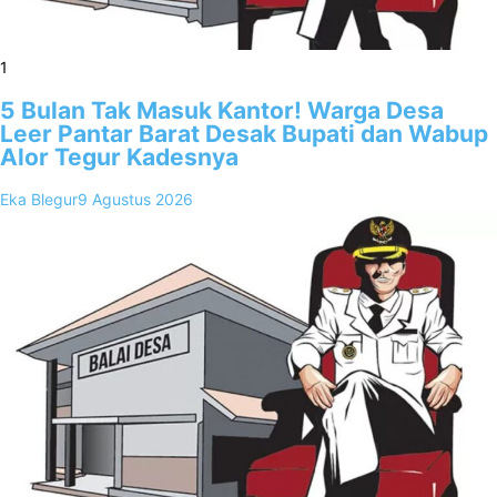
1
5 Bulan Tak Masuk Kantor! Warga Desa
Leer Pantar Barat Desak Bupati dan Wabup
Alor Tegur Kadesnya
Eka Blegur
9 Agustus 2026