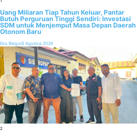
1
Uang Miliaran Tiap Tahun Keluar, Pantar
Butuh Perguruan Tinggi Sendiri: Investasi
SDM untuk Menjemput Masa Depan Daerah
Otonom Baru
Eka Blegur
8 Agustus 2026
2