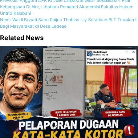
Previous:
Anggota DPR RI Julie Laiskodat Gelar Sosialisasi 4 Pilar
Kebangsaan Di Alor, Libatkan Pemateri Akademisi Fakultas Hukum
Untrib Kalabahi
Next:
Wakil Bupati Sabu Raijua Thobias Uly Serahkan BLT Triwulan II
Bagi Masyarakat di Desa Ledeae
Related News