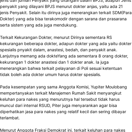
jenis dan jumlah Penyakit yang ditangani dalam BPJS, adapun Jenis
penyakit yang dilayani BPJS menurut dokter anjas, yaitu ada 21
jenis Penyakit. Selain itu dirinya juga menerangkan terkait SDM(Para
Dokter) yang ada bisa terakomodir dengan sarana dan prasarana
serta sistem yang ada juga mendukung.
Terkait Kekurangan Dokter, menurut Dirinya sementara RS
kekurangan beberapa dokter, adapun dokter yang ada yaitu dokter
spesialis pnyakit dalam, anastesi, bedah, dan penyakit anak.
Lanjutnya memang ada dokteYang ada sementara 8 orang dokter,
kekurangan 1 dokter anastesi dan 1 dokter anak. Ia juga
menerangkan bahwa terkait pelayanan di Poli sesuai ketentuan
tidak boleh ada dokter umum harus dokter spesialis.
Pada kesempatan yang sama Anggota Komisi, Yupiter Moulobang
mempertanyakan terkait Manajemen Rumah Sakit menyangkut
keluhan para nakes yang menurutnya hal tersebut tidak harus
muncul dari internal RSUD, Piter juga menyarankan agar bisa
diperhatikan jasa para nakes yang relatif kecil dan sering dibayar
terlambat.
Menurut Anggota Fraksi Demokrat ini, terkait keluhan para nakes