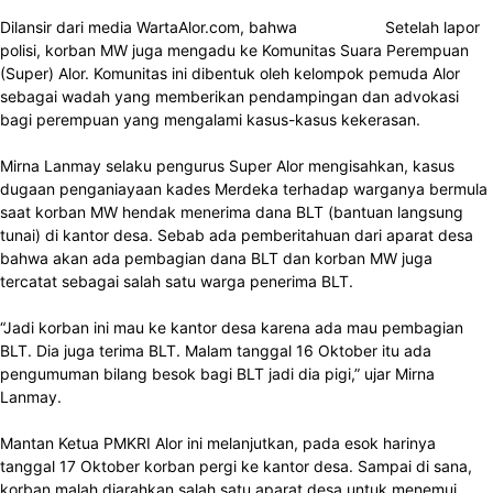
Dilansir dari media WartaAlor.com, bahwa Setelah lapor
polisi, korban MW juga mengadu ke Komunitas Suara Perempuan
(Super) Alor. Komunitas ini dibentuk oleh kelompok pemuda Alor
sebagai wadah yang memberikan pendampingan dan advokasi
bagi perempuan yang mengalami kasus-kasus kekerasan.
Mirna Lanmay selaku pengurus Super Alor mengisahkan, kasus
dugaan penganiayaan kades Merdeka terhadap warganya bermula
saat korban MW hendak menerima dana BLT (bantuan langsung
tunai) di kantor desa. Sebab ada pemberitahuan dari aparat desa
bahwa akan ada pembagian dana BLT dan korban MW juga
tercatat sebagai salah satu warga penerima BLT.
“Jadi korban ini mau ke kantor desa karena ada mau pembagian
BLT. Dia juga terima BLT. Malam tanggal 16 Oktober itu ada
pengumuman bilang besok bagi BLT jadi dia pigi,” ujar Mirna
Lanmay.
Mantan Ketua PMKRI Alor ini melanjutkan, pada esok harinya
tanggal 17 Oktober korban pergi ke kantor desa. Sampai di sana,
korban malah diarahkan salah satu aparat desa untuk menemui