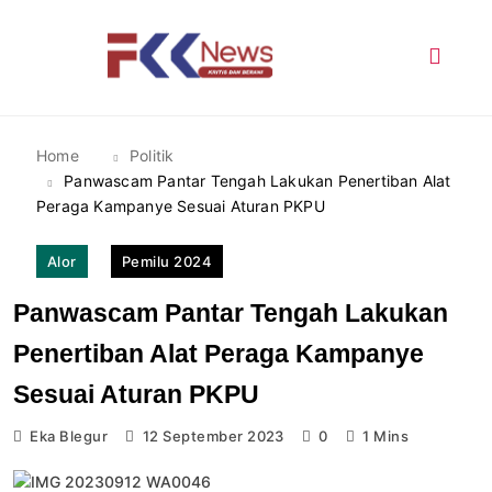
Skip
to
content
FKK News
Home
Politik
Panwascam Pantar Tengah Lakukan Penertiban Alat
Peraga Kampanye Sesuai Aturan PKPU
Alor
Pemilu 2024
Panwascam Pantar Tengah Lakukan
Penertiban Alat Peraga Kampanye
Sesuai Aturan PKPU
Eka Blegur
12 September 2023
0
1 Mins