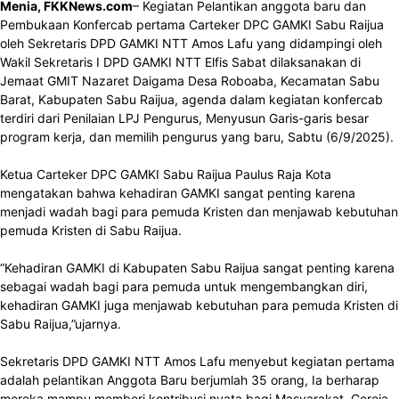
Menia, FKKNews.com
– Kegiatan Pelantikan anggota baru dan
Pembukaan Konfercab pertama Carteker DPC GAMKI Sabu Raijua
oleh Sekretaris DPD GAMKI NTT Amos Lafu yang didampingi oleh
Wakil Sekretaris I DPD GAMKI NTT Elfis Sabat dilaksanakan di
Jemaat GMIT Nazaret Daigama Desa Roboaba, Kecamatan Sabu
Barat, Kabupaten Sabu Raijua, agenda dalam kegiatan konfercab
terdiri dari Penilaian LPJ Pengurus, Menyusun Garis-garis besar
program kerja, dan memilih pengurus yang baru, Sabtu (6/9/2025).
Ketua Carteker DPC GAMKI Sabu Raijua Paulus Raja Kota
mengatakan bahwa kehadiran GAMKI sangat penting karena
menjadi wadah bagi para pemuda Kristen dan menjawab kebutuhan
pemuda Kristen di Sabu Raijua.
“Kehadiran GAMKI di Kabupaten Sabu Raijua sangat penting karena
sebagai wadah bagi para pemuda untuk mengembangkan diri,
kehadiran GAMKI juga menjawab kebutuhan para pemuda Kristen di
Sabu Raijua,”ujarnya.
Sekretaris DPD GAMKI NTT Amos Lafu menyebut kegiatan pertama
adalah pelantikan Anggota Baru berjumlah 35 orang, Ia berharap
mereka mampu memberi kontribusi nyata bagi Masyarakat, Gereja