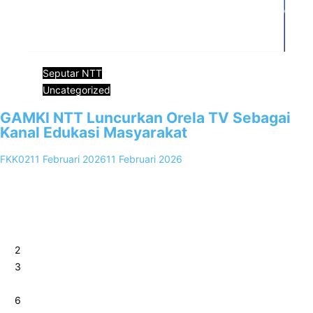
Seputar NTT
Uncategorized
GAMKI NTT Luncurkan Orela TV Sebagai
Kanal Edukasi Masyarakat
FKK02
11 Februari 2026
11 Februari 2026
0
Kupang, FKKNews.com – Dewan Pimpinan Daerah Gerakan
Angkatan Muda Kristen Indonesia (DPD GAMKI) Nusa Tenggara
Timur resmi meluncurkan Orela TV,…
1
2
3
…
6