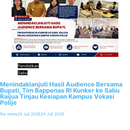
Pendidikan
Sabu
Menindaklanjuti Hasil Audience Bersama
Bupati, Tim Bappenas RI Kunker ke Sabu
Raijua Tinjau Kesiapan Kampus Vokasi
Polije
fkk news
24 Juli 2026
24 Juli 2026
0
Sabu Raijua, FKKNews.com – Komitmen Pemerintah Kabupaten
Sabu Raijua dalam memperkuat akses pendidikan tinggi vokasi