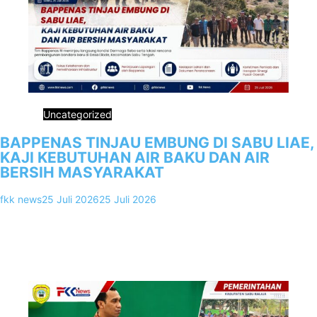
Uncategorized
BAPPENAS TINJAU EMBUNG DI SABU LIAE,
KAJI KEBUTUHAN AIR BAKU DAN AIR
BERSIH MASYARAKAT
fkk news
25 Juli 2026
25 Juli 2026
0
Sabu Raijua, FKKNews.com – Tim Kementerian Perencanaan
Pembangunan Nasional/Badan Perencanaan Pembangunan
Nasional (Bappenas) RI bersama Tim Bappeda dan Dinas
Pekerjaan…