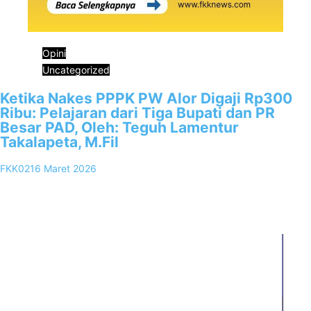
Opini
Uncategorized
Ketika Nakes PPPK PW Alor Digaji Rp300
Ribu: Pelajaran dari Tiga Bupati dan PR
Besar PAD, Oleh: Teguh Lamentur
Takalapeta, M.Fil
FKK02
16 Maret 2026
0
Polemik PPPK Paruh Waktu di Kabupaten Alor tidak semestinya
dibaca sekadar sebagai soal kecilnya honorarium. Perdebatan
mengenai angka Rp300.000 per…