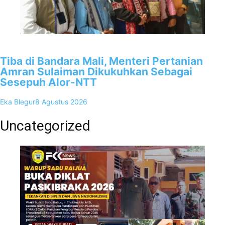
3
Tiba di Bandara Mali, Menteri Pertanian
Amran Sulaiman Dikukuhkan Sebagai
Sesepuh Alor-NTT
Eka Blegur
8 Agustus 2026
Uncategorized