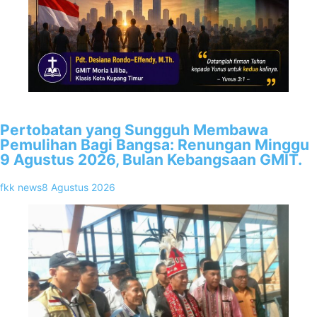
2
Pertobatan yang Sungguh Membawa
Pemulihan Bagi Bangsa: Renungan Minggu
9 Agustus 2026, Bulan Kebangsaan GMIT.
fkk news
8 Agustus 2026