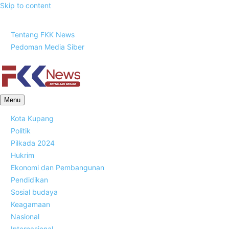
Skip to content
Sabtu, 8 Agustus 2026
Tentang FKK News
Pedoman Media Siber
FKK News
Menu
Kota Kupang
Politik
Pilkada 2024
Hukrim
Ekonomi dan Pembangunan
Pendidikan
Sosial budaya
Keagamaan
Nasional
Internasional