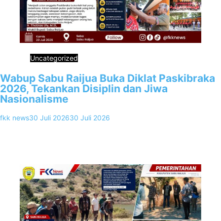
Uncategorized
Wabup Sabu Raijua Buka Diklat Paskibraka
2026, Tekankan Disiplin dan Jiwa
Nasionalisme
fkk news
30 Juli 2026
30 Juli 2026
0
Sabu Raijua, FKKNews.com – Kamis, 30 Juli 2026. Wakil Bupati
Sabu Raijua, Ir. Thobias Uly, M.Si, secara resmi membuka
Pendidikan…