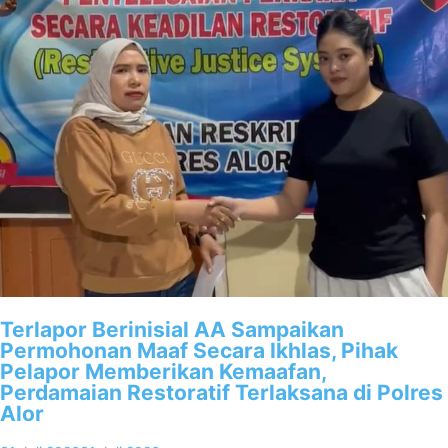
Terlapor Berinisial AA Sampaikan
Permohonan Maaf Secara Ikhlas, Pihak
Pelapor Memberikan Kemaafan,
Perdamaian Restoratif Terlaksana di Polres
Alor