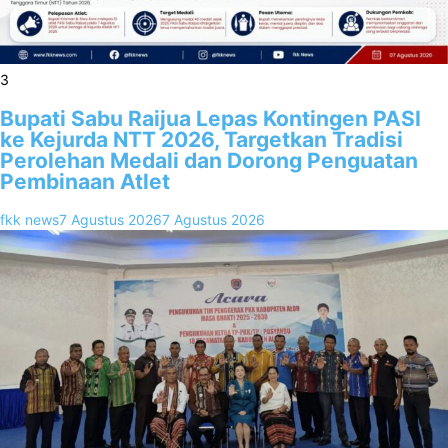
3
Bupati Sabu Raijua Lepas Kontingen PASI
ke Kejurda NTT 2026, Targetkan Tradisi
Perolehan Medali dan Dorong Penguatan
Pembinaan Atlet
fkk news
7 Agustus 2026
7 Agustus 2026