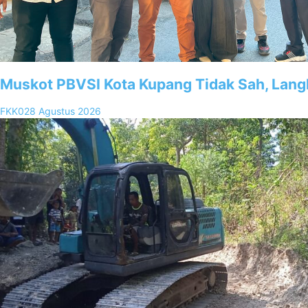
Muskot PBVSI Kota Kupang Tidak Sah, Lan
FKK02
8 Agustus 2026