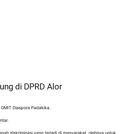
rung di DPRD Alor
i GMIT Diaspora Padakika.
ntar.
h diskriminasi yang terjadi di masyarakat. olehnya untuk