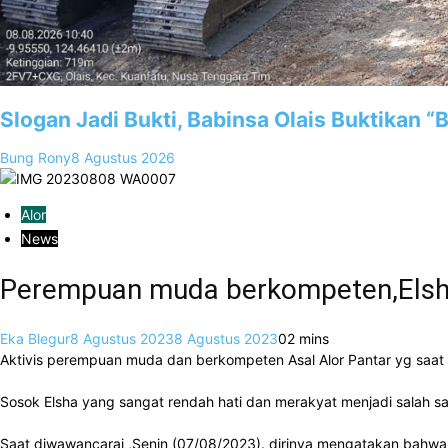
Slogan Jadi Bukti, Babinsa Olais Buktikan 
Bung Rony
8 Agustus 2026
Alor
News
Perempuan muda berkompeten,Elsha M
Eka Blegur
8 Agustus 2023
8 Agustus 2023
0
2 mins
Aktivis perempuan muda dan berkompeten Asal Alor Pantar yg saat
Sosok Elsha yang sangat rendah hati dan merakyat menjadi salah sa
Saat diwawancarai ,Senin (07/08/2023). dirinya mengatakan bahwa 