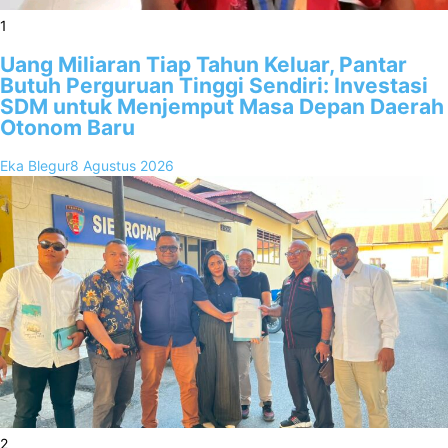
1
Uang Miliaran Tiap Tahun Keluar, Pantar
Butuh Perguruan Tinggi Sendiri: Investasi
SDM untuk Menjemput Masa Depan Daerah
Otonom Baru
Eka Blegur
8 Agustus 2026
2