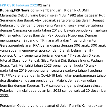
FKK 03
10 Februari 2023
0
2 mins
Kupang,FKKNews.com
– Pembanguan TK dan PPA GMIT
Maranatha Oebufu yang berdiri sejak 1 Juli 1982 atas gagasan Pdt.
Serangmo dan Bapak Alek Leoanak serta orang tua dalam Jemaat
berlangsung dengan proses yang Panjang, sejak awal bergabung
dengan Campassion pada tahun 2012 di bawah periode kemajelisan
Pdt. Emeritus Tobias Bani dan Pak Douglas Ngeolima. Dengan
menggunakan 2 ruang di TK maranatha dan 1 ruang di kantor
Gereja.pembelajaran PPA berlangsung dengan 306 anak, 300 anak
yang sudah mempunyai sponsor, dan 6 anak belum memiliki
sponsor. Untuk sementara berjalan dengan 17 kelas dan 6 kelas
tutorial (Sasando, Pencak Silat, Perisai Diri, Bahasa Ingris, Paduan
Suara, Tari, Menjahit) tahun 2023 penambahan kuota 10 anak .
pada tahun 2019 pembangunan secara swadaya tahap I gedung
TK/PPA,karena pandemic Covid-19 kelanjutan pembangunan tahap
dua diputuskan dalam persidangan Majelis Jemaat kemudian
bermitra dengan Koperasi TLM sampai dengan pekerjaan selesai,
Pekerjaan dimulai pada bulan juni 2022 sampai selesai 20 desember
2022.
Peresmian Gedung yang beralamat di Jalan Perintis Kemerdekaan