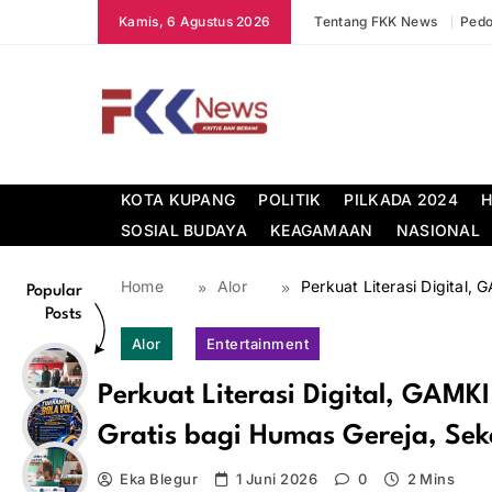
Skip
Kamis, 6 Agustus 2026
Tentang FKK News
Pedo
to
content
FKK News
KOTA KUPANG
POLITIK
PILKADA 2024
H
SOSIAL BUDAYA
KEAGAMAAN
NASIONAL
Home
Alor
Perkuat Literasi Digital,
Popular
Posts
Alor
Entertainment
Perkuat Literasi Digital, GAMK
Gratis bagi Humas Gereja, Sek
Eka Blegur
1 Juni 2026
0
2 Mins