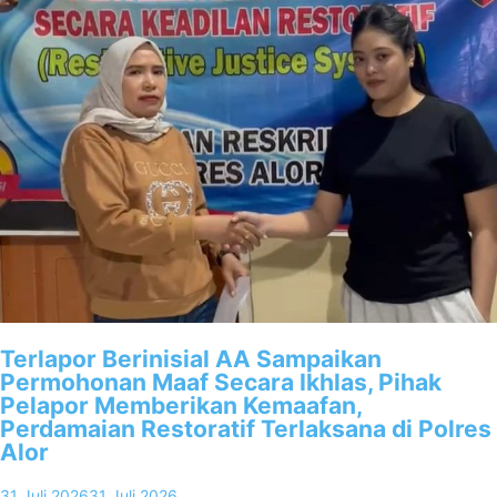
Terlapor Berinisial AA Sampaikan
Permohonan Maaf Secara Ikhlas, Pihak
Pelapor Memberikan Kemaafan,
Perdamaian Restoratif Terlaksana di Polres
Alor
31 Juli 2026
31 Juli 2026