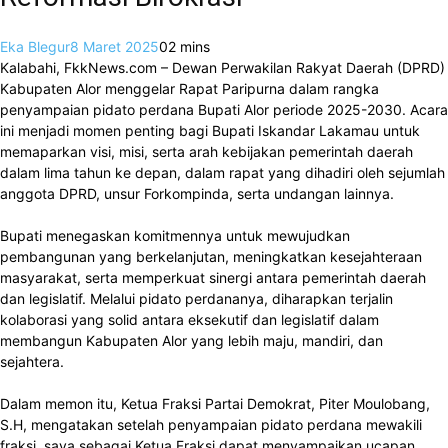
Eka Blegur
8 Maret 2025
0
2 mins
Kalabahi, FkkNews.com – Dewan Perwakilan Rakyat Daerah (DPRD)
Kabupaten Alor menggelar Rapat Paripurna dalam rangka
penyampaian pidato perdana Bupati Alor periode 2025-2030. Acara
ini menjadi momen penting bagi Bupati Iskandar Lakamau untuk
memaparkan visi, misi, serta arah kebijakan pemerintah daerah
dalam lima tahun ke depan, dalam rapat yang dihadiri oleh sejumlah
anggota DPRD, unsur Forkompinda, serta undangan lainnya.
Bupati menegaskan komitmennya untuk mewujudkan
pembangunan yang berkelanjutan, meningkatkan kesejahteraan
masyarakat, serta memperkuat sinergi antara pemerintah daerah
dan legislatif. Melalui pidato perdananya, diharapkan terjalin
kolaborasi yang solid antara eksekutif dan legislatif dalam
membangun Kabupaten Alor yang lebih maju, mandiri, dan
sejahtera.
Dalam memon itu, Ketua Fraksi Partai Demokrat, Piter Moulobang,
S.H, mengatakan setelah penyampaian pidato perdana mewakili
fraksi, saya sebagai Ketua Fraksi dapat menyampaikan ucapan