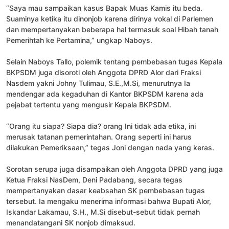
“Saya mau sampaikan kasus Bapak Muas Kamis itu beda.
Suaminya ketika itu dinonjob karena dirinya vokal di Parlemen
dan mempertanyakan beberapa hal termasuk soal Hibah tanah
Pemerihtah ke Pertamina,” ungkap Naboys.
Selain Naboys Tallo, polemik tentang pembebasan tugas Kepala
BKPSDM juga disoroti oleh Anggota DPRD Alor dari Fraksi
Nasdem yakni Johny Tulimau, S.E.,M.Si, menurutnya Ia
mendengar ada kegaduhan di Kantor BKPSDM karena ada
pejabat tertentu yang mengusir Kepala BKPSDM.
“Orang itu siapa? Siapa dia? orang Ini tidak ada etika, ini
merusak tatanan pemerintahan. Orang seperti ini harus
dilakukan Pemeriksaan,” tegas Joni dengan nada yang keras.
Sorotan serupa juga disampaikan oleh Anggota DPRD yang juga
Ketua Fraksi NasDem, Deni Padabang, secara tegas
mempertanyakan dasar keabsahan SK pembebasan tugas
tersebut. Ia mengaku menerima informasi bahwa Bupati Alor,
Iskandar Lakamau, S.H., M.Si disebut-sebut tidak pernah
menandatangani SK nonjob dimaksud.