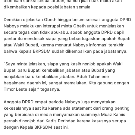
diberikan sanksi sesuai aturan, namun jika tidak maka akan
dikembalikan kepada posisi jabatan semula.
Demikian dijelaskan Obeth hingga belum selesai, anggota DPRD
Naboys melakukan interupsi minta Obeth untuk menjelaskan
secara tegas dan tidak abu-abu. sosok anggota DPRD dapil
pantar itu mendesak siapa yang bebastugaskan apakah Bupati
atau Wakil Bupati, karena menurut Naboys informasi terakhir
bahwa Kepala BKPSDM sudah dikembalikan pada jabatannya.
“Saya minta jelaskan, siapa yang kasih nonjob apakah Wakil
Bupati baru Bupati kembalikan jabatan atau Bupati yang
nonjobkan baru kembalikan jabatan. Aduh Tuhan eee
bagaimana daerah ini, sangat memalukan. Kita gabung dengan
Timor Leste saja,” tegasnya.
Anggota DPRD empat periode Naboys juga menyatakan
kekesalannya saat itu karena ada statement dari orang penting
yang berbicara di media menyamakan suaminya Muaz Kamis
pernah dinonjob dari Kadis Perindag karena kasusnya serupa
dengan Kepala BKPSDM saat ini.