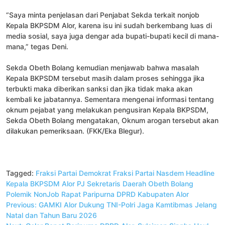
“Saya minta penjelasan dari Penjabat Sekda terkait nonjob
Kepala BKPSDM Alor, karena isu ini sudah berkembang luas di
media sosial, saya juga dengar ada bupati-bupati kecil di mana-
mana,” tegas Deni.
Sekda Obeth Bolang kemudian menjawab bahwa masalah
Kepala BKPSDM tersebut masih dalam proses sehingga jika
terbukti maka diberikan sanksi dan jika tidak maka akan
kembali ke jabatannya. Sementara mengenai informasi tentang
oknum pejabat yang melakukan pengusiran Kepala BKPSDM,
Sekda Obeth Bolang mengatakan, Oknum arogan tersebut akan
dilakukan pemeriksaan. (FKK/Eka Blegur).
Tagged:
Fraksi Partai Demokrat
Fraksi Partai Nasdem
Headline
Kepala BKPSDM Alor
PJ Sekretaris Daerah Obeth Bolang
Polemik NonJob
Rapat Paripurna DPRD Kabupaten Alor
Navigasi
Previous:
GAMKI Alor Dukung TNI-Polri Jaga Kamtibmas Jelang
pos
Natal dan Tahun Baru 2026