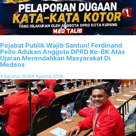
Pejabat Publik Wajib Santun! Ferdinand
Pello Adukan Anggota DPRD Ke-BK Atas
Ujaran Merendahkan Masyarakat Di
Medsos
4 Agustus 2026
4 Agustus 2026