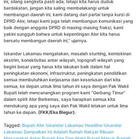
ini, silang sengketa pasti ada, tetapi kita harus duduk
berdekatan, jangan kita saling membelakangi untuk
membangun daerah ini, kami datang dari partai tanpa kursi di
DPRD Alor, tetapi kami juga telah membangun komunikasi yang
baik dengan anggota DPRD di masing-masing fraksi, kami
yakini sungguh bahwa untuk kepentingan Alor kita harus
bersatu membangun daerah ini,” ujarnya.
Iskandar Lakamau mengatakan, masalah stunting, kemiskinan
ekstrim, konektivitas antar wilayah, topografi wilayah yang
begini besar yang harus kita lakukan baik dalam hal
peningkatan ekonomi, infrastruktur, peningkatan pendidikan
semua membutuhkan kerjasama dan keseriusan dari kita
semua, ke depan untuk lima tahun ini saya dengan Pak Wakil
Bupati telah mencanangkan program kami “Gerbang Timur”
dalam spirit Alor Berkemas, saya harapkan semua kita
mendukung apa yang saya dan Pak Wakil letakan untuk lima
tahun ke depan.
(FKK/Eka Blegur).
Tagged:
Bupati Alor Iskandar Lakamau
Headline
Iskandar
Lakamau Sampaikan Ini Adalah Rumah Rakyat
Ribuan
Masyarakat Antar Bupati Alor Dan Wakil Bupati Masuk Rumah