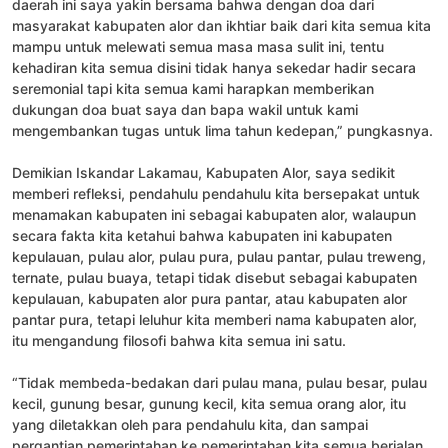
daerah ini saya yakin bersama bahwa dengan doa dari
masyarakat kabupaten alor dan ikhtiar baik dari kita semua kita
mampu untuk melewati semua masa masa sulit ini, tentu
kehadiran kita semua disini tidak hanya sekedar hadir secara
seremonial tapi kita semua kami harapkan memberikan
dukungan doa buat saya dan bapa wakil untuk kami
mengembankan tugas untuk lima tahun kedepan,” pungkasnya.
Demikian Iskandar Lakamau, Kabupaten Alor, saya sedikit
memberi refleksi, pendahulu pendahulu kita bersepakat untuk
menamakan kabupaten ini sebagai kabupaten alor, walaupun
secara fakta kita ketahui bahwa kabupaten ini kabupaten
kepulauan, pulau alor, pulau pura, pulau pantar, pulau treweng,
ternate, pulau buaya, tetapi tidak disebut sebagai kabupaten
kepulauan, kabupaten alor pura pantar, atau kabupaten alor
pantar pura, tetapi leluhur kita memberi nama kabupaten alor,
itu mengandung filosofi bahwa kita semua ini satu.
“Tidak membeda-bedakan dari pulau mana, pulau besar, pulau
kecil, gunung besar, gunung kecil, kita semua orang alor, itu
yang diletakkan oleh para pendahulu kita, dan sampai
pergantian pemerintahan ke pemerintahan kita semua berjalan