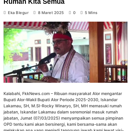
Rumah Kita Semua
Eka Blegur
8 Maret 2025
0
5 Mins
Kalabahi, FkkNews.com – Ribuan masyarakat Alor mengantar
Bupati Alor-Wakil Bupati Alor Periode 2025-2030, Iskandar
Lakamau, SH, M.SI-Rocky Winaryo, SH, MH memasuki rumah
jabatan, Iskandar Lakamau dalam seremonial masuk rumah
jabatan, Jumat (07/03/2025) menyampaikan semua pimpinan
OPD tentu kami akan bersinergi, kami bersama-sama akan
melakukan apa yang menjadi tanggung jawab kami lewat visi-