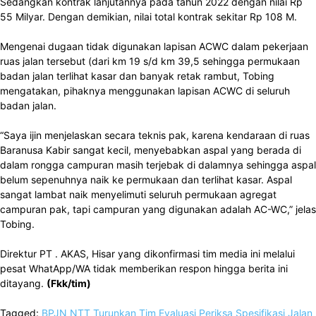
Sedangkan kontrak lanjutannya pada tahun 2022 dengan nilai Rp
55 Milyar. Dengan demikian, nilai total kontrak sekitar Rp 108 M.
Mengenai dugaan tidak digunakan lapisan ACWC dalam pekerjaan
ruas jalan tersebut (dari km 19 s/d km 39,5 sehingga permukaan
badan jalan terlihat kasar dan banyak retak rambut, Tobing
mengatakan, pihaknya menggunakan lapisan ACWC di seluruh
badan jalan.
“Saya ijin menjelaskan secara teknis pak, karena kendaraan di ruas
Baranusa Kabir sangat kecil, menyebabkan aspal yang berada di
dalam rongga campuran masih terjebak di dalamnya sehingga aspal
belum sepenuhnya naik ke permukaan dan terlihat kasar. Aspal
sangat lambat naik menyelimuti seluruh permukaan agregat
campuran pak, tapi campuran yang digunakan adalah AC-WC,” jelas
Tobing.
Direktur PT . AKAS, Hisar yang dikonfirmasi tim media ini melalui
pesat WhatApp/WA tidak memberikan respon hingga berita ini
ditayang.
(Fkk/tim)
Tagged:
BPJN NTT Turunkan Tim Evaluasi Periksa Spesifikasi Jalan