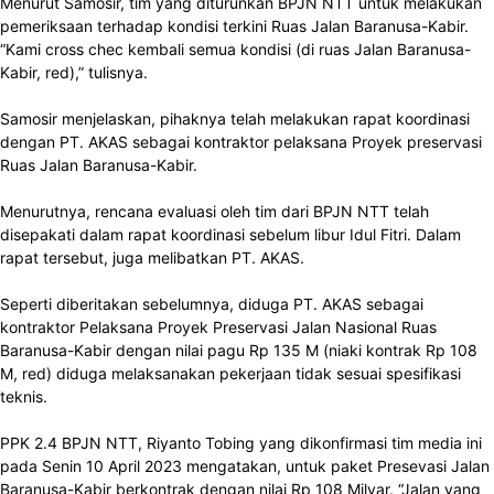
Menurut Samosir, tim yang diturunkan BPJN NTT untuk melakukan
pemeriksaan terhadap kondisi terkini Ruas Jalan Baranusa-Kabir.
“Kami cross chec kembali semua kondisi (di ruas Jalan Baranusa-
Kabir, red),” tulisnya.
Samosir menjelaskan, pihaknya telah melakukan rapat koordinasi
dengan PT. AKAS sebagai kontraktor pelaksana Proyek preservasi
Ruas Jalan Baranusa-Kabir.
Menurutnya, rencana evaluasi oleh tim dari BPJN NTT telah
disepakati dalam rapat koordinasi sebelum libur Idul Fitri. Dalam
rapat tersebut, juga melibatkan PT. AKAS.
Seperti diberitakan sebelumnya, diduga PT. AKAS sebagai
kontraktor Pelaksana Proyek Preservasi Jalan Nasional Ruas
Baranusa-Kabir dengan nilai pagu Rp 135 M (niaki kontrak Rp 108
M, red) diduga melaksanakan pekerjaan tidak sesuai spesifikasi
teknis.
PPK 2.4 BPJN NTT, Riyanto Tobing yang dikonfirmasi tim media ini
pada Senin 10 April 2023 mengatakan, untuk paket Presevasi Jalan
Baranusa-Kabir berkontrak dengan nilai Rp 108 Milyar. “Jalan yang