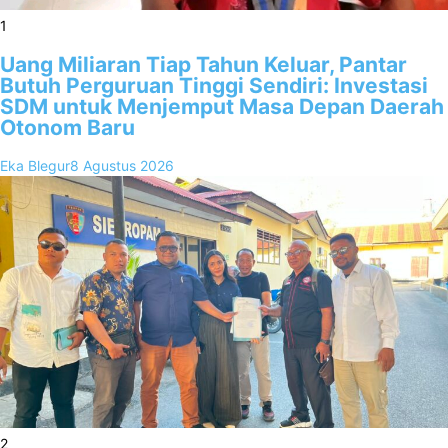
1
Uang Miliaran Tiap Tahun Keluar, Pantar
Butuh Perguruan Tinggi Sendiri: Investasi
SDM untuk Menjemput Masa Depan Daerah
Otonom Baru
Eka Blegur
8 Agustus 2026
2