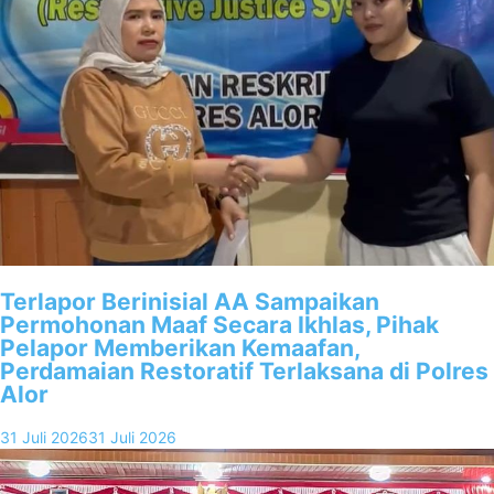
Terlapor Berinisial AA Sampaikan
Permohonan Maaf Secara Ikhlas, Pihak
Pelapor Memberikan Kemaafan,
Perdamaian Restoratif Terlaksana di Polres
Alor
31 Juli 2026
31 Juli 2026