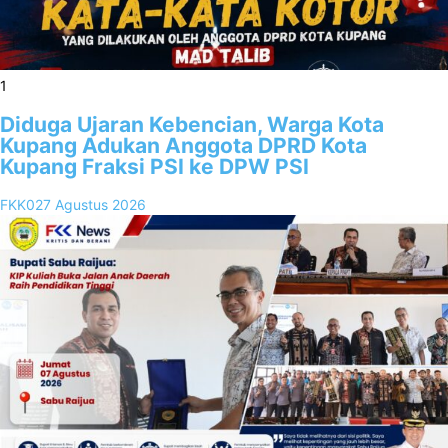
1
Diduga Ujaran Kebencian, Warga Kota
Kupang Adukan Anggota DPRD Kota
Kupang Fraksi PSI ke DPW PSI
FKK02
7 Agustus 2026