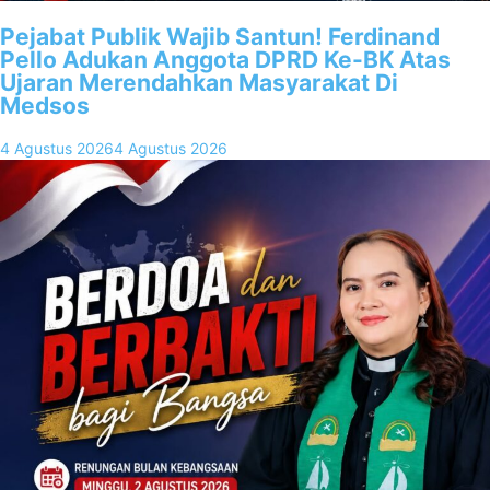
Pejabat Publik Wajib Santun! Ferdinand
Pello Adukan Anggota DPRD Ke-BK Atas
Ujaran Merendahkan Masyarakat Di
Medsos
4 Agustus 2026
4 Agustus 2026