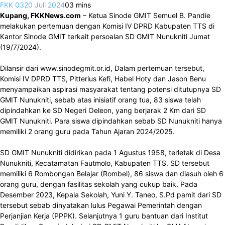
FKK 03
20 Juli 2024
0
3 mins
Kupang, FKKNews.com
– Ketua Sinode GMIT Semuel B. Pandie
melakukan pertemuan dengan Komisi IV DPRD Kabupaten TTS di
Kantor Sinode GMIT terkait persoalan SD GMIT Nunukniti Jumat
(19/7/2024).
Dilansir dari www.sinodegmit.or.id, Dalam pertemuan tersebut,
Komisi IV DPRD TTS, Pitterius Kefi, Habel Hoty dan Jason Benu
menyampaikan aspirasi masyarakat tentang potensi ditutupnya SD
GMIT Nunukniti, sebab atas inisiatif orang tua, 83 siswa telah
dipindahkan ke SD Negeri Oeleon, yang berjarak 2 Km dari SD
GMIT Nunukniti. Para siswa dipindahkan sebab SD Nunukniti hanya
memiliki 2 orang guru pada Tahun Ajaran 2024/2025.
SD GMIT Nunukniti didirikan pada 1 Agustus 1958, terletak di Desa
Nunukniti, Kecatamatan Fautmolo, Kabupaten TTS. SD tersebut
memiliki 6 Rombongan Belajar (Rombel), 86 siswa dan diasuh oleh 6
orang guru, dengan fasilitas sekolah yang cukup baik. Pada
Desember 2023, Kepala Sekolah, Yuni Y. Taneo, S.Pd pamit dari SD
tersebut sebab dinyatakan lulus Pegawai Pemerintah dengan
Perjanjian Kerja (PPPK). Selanjutnya 1 guru bantuan dari Institut