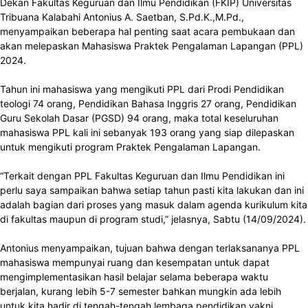
Dekan Fakultas Keguruan dan Ilmu Pendidikan (FKIP) Universitas
Tribuana Kalabahi Antonius A. Saetban, S.Pd.K.,M.Pd.,
menyampaikan beberapa hal penting saat acara pembukaan dan
akan melepaskan Mahasiswa Praktek Pengalaman Lapangan (PPL)
2024.
Tahun ini mahasiswa yang mengikuti PPL dari Prodi Pendidikan
teologi 74 orang, Pendidikan Bahasa Inggris 27 orang, Pendidikan
Guru Sekolah Dasar (PGSD) 94 orang, maka total keseluruhan
mahasiswa PPL kali ini sebanyak 193 orang yang siap dilepaskan
untuk mengikuti program Praktek Pengalaman Lapangan.
“Terkait dengan PPL Fakultas Keguruan dan Ilmu Pendidikan ini
perlu saya sampaikan bahwa setiap tahun pasti kita lakukan dan ini
adalah bagian dari proses yang masuk dalam agenda kurikulum kita
di fakultas maupun di program studi,” jelasnya, Sabtu (14/09/2024).
Antonius menyampaikan, tujuan bahwa dengan terlaksananya PPL
mahasiswa mempunyai ruang dan kesempatan untuk dapat
mengimplementasikan hasil belajar selama beberapa waktu
berjalan, kurang lebih 5-7 semester bahkan mungkin ada lebih
untuk kita hadir di tengah-tengah lembaga pendidikan yakni