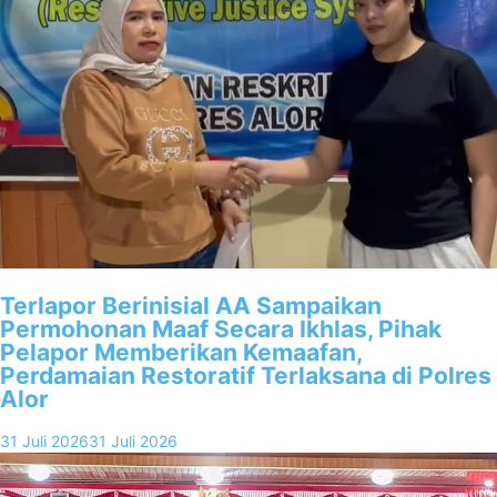
Terlapor Berinisial AA Sampaikan
Permohonan Maaf Secara Ikhlas, Pihak
Pelapor Memberikan Kemaafan,
Perdamaian Restoratif Terlaksana di Polres
Alor
31 Juli 2026
31 Juli 2026