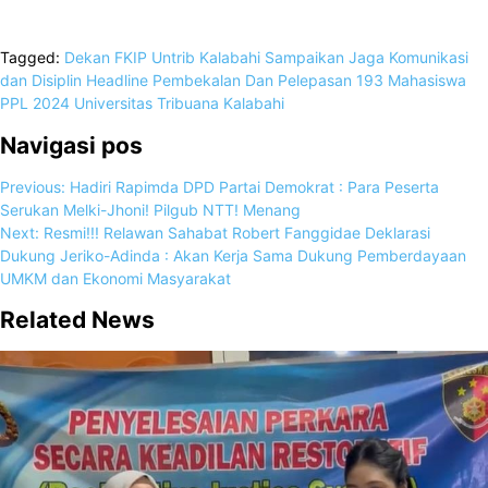
Tagged:
Dekan FKIP Untrib Kalabahi Sampaikan Jaga Komunikasi
dan Disiplin
Headline
Pembekalan Dan Pelepasan 193 Mahasiswa
PPL 2024
Universitas Tribuana Kalabahi
Navigasi pos
Previous:
Hadiri Rapimda DPD Partai Demokrat : Para Peserta
Serukan Melki-Jhoni! Pilgub NTT! Menang
Next:
Resmi!!! Relawan Sahabat Robert Fanggidae Deklarasi
Dukung Jeriko-Adinda : Akan Kerja Sama Dukung Pemberdayaan
UMKM dan Ekonomi Masyarakat
Related News