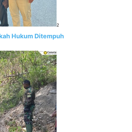
2
gkah Hukum Ditempuh