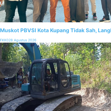
Muskot PBVSI Kota Kupang Tidak Sah, Lan
FKK02
8 Agustus 2026