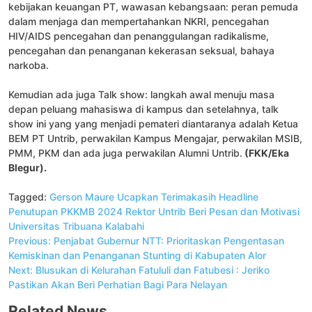
kebijakan keuangan PT, wawasan kebangsaan: peran pemuda
dalam menjaga dan mempertahankan NKRI, pencegahan
HIV/AIDS pencegahan dan penanggulangan radikalisme,
pencegahan dan penanganan kekerasan seksual, bahaya
narkoba.
Kemudian ada juga Talk show: langkah awal menuju masa
depan peluang mahasiswa di kampus dan setelahnya, talk
show ini yang yang menjadi pemateri diantaranya adalah Ketua
BEM PT Untrib, perwakilan Kampus Mengajar, perwakilan MSIB,
PMM, PKM dan ada juga perwakilan Alumni Untrib.
(FKK/Eka
Blegur).
Tagged:
Gerson Maure Ucapkan Terimakasih
Headline
Penutupan PKKMB 2024
Rektor Untrib Beri Pesan dan Motivasi
Universitas Tribuana Kalabahi
Navigasi
Previous:
Penjabat Gubernur NTT: Prioritaskan Pengentasan
pos
Kemiskinan dan Penanganan Stunting di Kabupaten Alor
Next:
Blusukan di Kelurahan Fatululi dan Fatubesi : Jeriko
Pastikan Akan Beri Perhatian Bagi Para Nelayan
Related News