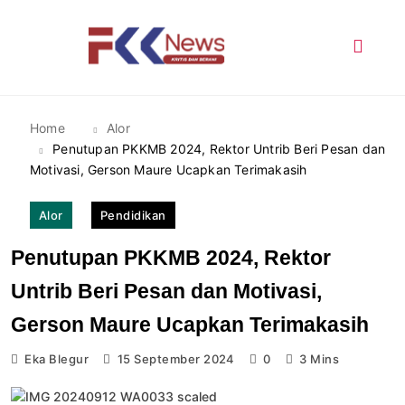
Skip
to
content
FKK News
Home
Alor
Penutupan PKKMB 2024, Rektor Untrib Beri Pesan dan
Motivasi, Gerson Maure Ucapkan Terimakasih
Alor
Pendidikan
Penutupan PKKMB 2024, Rektor
Untrib Beri Pesan dan Motivasi,
Gerson Maure Ucapkan Terimakasih
Eka Blegur
15 September 2024
0
3 Mins