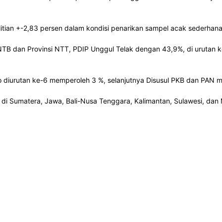
itian +-2,83 persen dalam kondisi penarikan sampel acak sederhana
si NTB dan Provinsi NTT, PDIP Unggul Telak dengan 43,9%, di urutan
diurutan ke-6 memperoleh 3 %, selanjutnya Disusul PKB dan PAN m
mpas di Sumatera, Jawa, Bali-Nusa Tenggara, Kalimantan, Sulawesi, da