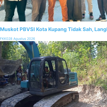
Muskot PBVSI Kota Kupang Tidak Sah, Lan
FKK02
8 Agustus 2026