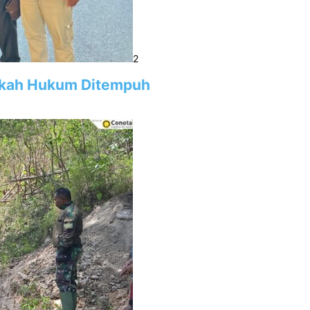
2
gkah Hukum Ditempuh