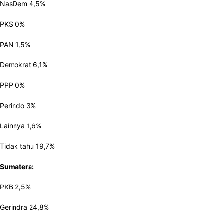
NasDem 4,5%
PKS 0%
PAN 1,5%
Demokrat 6,1%
PPP 0%
Perindo 3%
Lainnya 1,6%
Tidak tahu 19,7%
Sumatera:
PKB 2,5%
Gerindra 24,8%