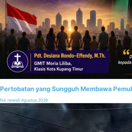
Pertobatan yang Sungguh Membawa Pemuli
fkk news
8 Agustus 2026