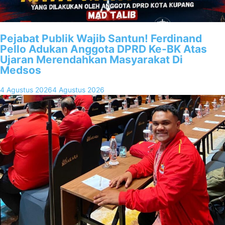
Pejabat Publik Wajib Santun! Ferdinand
Pello Adukan Anggota DPRD Ke-BK Atas
Ujaran Merendahkan Masyarakat Di
Medsos
4 Agustus 2026
4 Agustus 2026