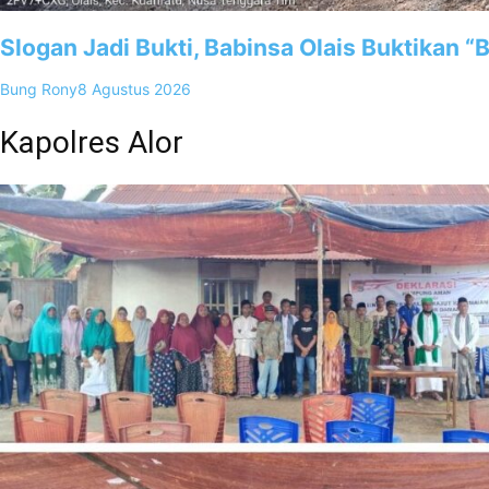
Slogan Jadi Bukti, Babinsa Olais Buktikan 
Bung Rony
8 Agustus 2026
Kapolres Alor