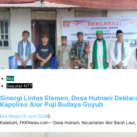
Alor
Seputar NTT
Sinergi Lintas Elemen, Desa Hulnani Dekla
Kapolres Alor Puji Budaya Guyub
Eka Blegur
19 Juni 2026
0
Kalabahi, FKKNews.com – Desa Hulnani, Kecamatan Alor Barat Laut, 