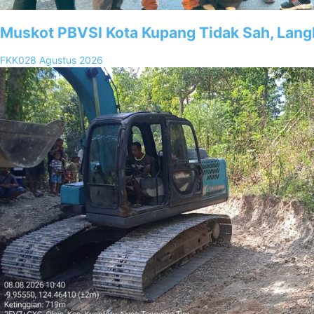
Muskot PBVSI Kota Kupang Tidak Sah, Lan
FKK02
8 Agustus 2026