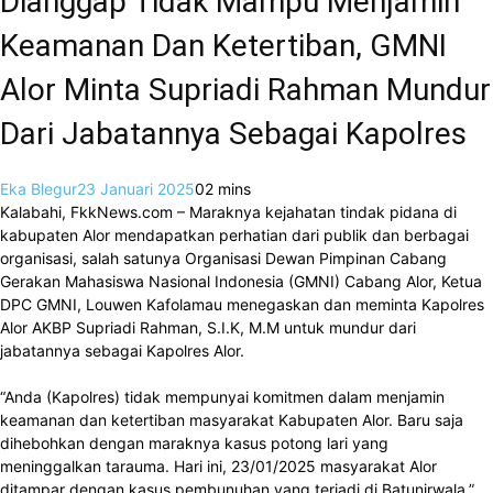
Dianggap Tidak Mampu Menjamin
Keamanan Dan Ketertiban, GMNI
Alor Minta Supriadi Rahman Mundur
Dari Jabatannya Sebagai Kapolres
Eka Blegur
23 Januari 2025
0
2 mins
Kalabahi, FkkNews.com – Maraknya kejahatan tindak pidana di
kabupaten Alor mendapatkan perhatian dari publik dan berbagai
organisasi, salah satunya Organisasi Dewan Pimpinan Cabang
Gerakan Mahasiswa Nasional Indonesia (GMNI) Cabang Alor, Ketua
DPC GMNI, Louwen Kafolamau menegaskan dan meminta Kapolres
Alor AKBP Supriadi Rahman, S.I.K, M.M untuk mundur dari
jabatannya sebagai Kapolres Alor.
“Anda (Kapolres) tidak mempunyai komitmen dalam menjamin
keamanan dan ketertiban masyarakat Kabupaten Alor. Baru saja
dihebohkan dengan maraknya kasus potong lari yang
meninggalkan tarauma. Hari ini, 23/01/2025 masyarakat Alor
ditampar dengan kasus pembunuhan yang terjadi di Batunirwala,”